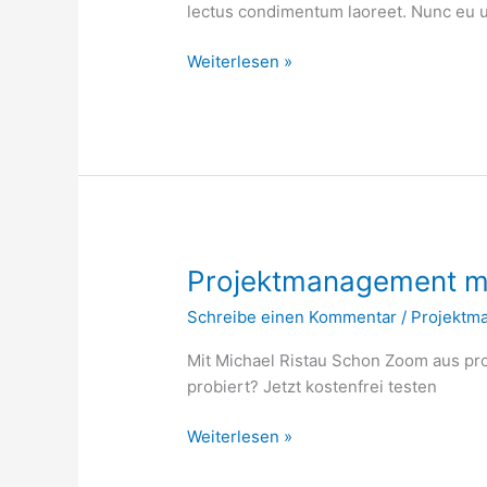
lectus condimentum laoreet. Nunc eu u
Erfolgreiche
Weiterlesen »
Büroarbeit
im
digitalen
Zeitalter
Projektmanagement m
Schreibe einen Kommentar
/
Projektm
Mit Michael Ristau Schon Zoom aus pro
probiert? Jetzt kostenfrei testen
Projektmanagement
Weiterlesen »
mit