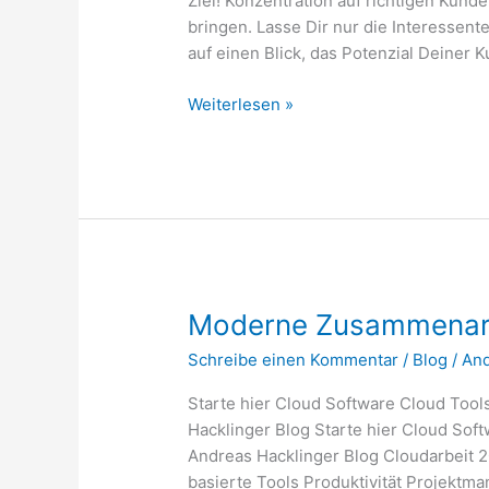
Ziel! Konzentration auf richtigen Kun
bringen. Lasse Dir nur die Interessen
auf einen Blick, das Potenzial Deiner
Die
Weiterlesen »
Autopilot
Software
für
Deinen
Vertrieb
mit
System
Moderne Zusammenarb
Schreibe einen Kommentar
/
Blog
/
An
Starte hier Cloud Software Cloud Tool
Hacklinger Blog Starte hier Cloud Sof
Andreas Hacklinger Blog Cloudarbeit 2
basierte Tools Produktivität Projek