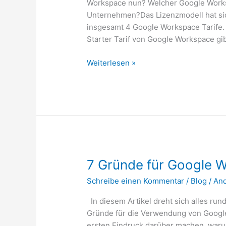
Workspace nun? Welcher Google Works
Unternehmen?Das Lizenzmodell hat sich
insgesamt 4 Google Workspace Tarife.
Starter Tarif von Google Workspace gi
Google
Weiterlesen »
Workspace
Preise
7 Gründe für Google 
Schreibe einen Kommentar
/
Blog
/
An
In diesem Artikel dreht sich alles ru
Gründe für die Verwendung von Googl
ersten Eindruck darüber machen, warum