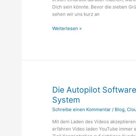
Dich sein könnte. Bevor die sieben Gr
sehen wir uns kurz an
7
Weiterlesen »
Gründe
für
Google
Workspace
Die Autopilot Software
System
Schreibe einen Kommentar
/
Blog
,
Clo
Mit dem Laden des Videos akzeptieren
erfahren Video laden YouTube immer 