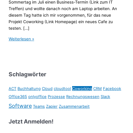
Sommertag im Juli einen Business-Termin (Link zum IT
Treffen) und wollte danach noch am Laptop arbeiten. An
diesem Tag hatte ich mir vorgenommen, für das neue
Projekt Coworking (Link Homepage) ein neues Cafe zu
testen. […]
Ein
Weiterlesen »
Beispiel
für
Coworking
Schlagwörter
ACT
Buchhaltung
Cloud
cloudtool
Coworking
CRM
Facebook
Office365
onlyoffice
Prozesse
Rechnungswesen
Slack
Software
Teams
Zapier
Zusammenarbeit
Jetzt Anmelden!