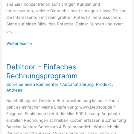
ans Ziel! Konzentration auf richtigen Kunden und
Interessenten, welche Dir auch Umsatz bringen. Lasse Dir nur
die Interessenten mit dem größten Potenzial heraussuchen.
Siehe auf einen Blick, das Potenzial Deiner Kunden und zwar
[…]
Die
Weiterlesen »
Autopilot
Software
für
Debitoor – Einfaches
Deinen
Rechnungsprogramm
Vertrieb
mit
Schreibe einen Kommentar
/
Automatisierung
,
Produkt
/
System
Andreas
Buchhaltung mit Debitoor Büroarbeiten mag keiner – damit
geht es einfacher Meine Empfehlung: www.Debitoor.de *
Folgende Funktionen bietet die Mini-ERP Lösung: Angebote
erstellen Rechnungen schreiben Kosten erfassen Buchhaltung
Banking Kosten: Bereits ab 4 Euro monatlich. Wobei ich die
Variante für 12 Euro pro Monat empfehle. Diese nutze ich