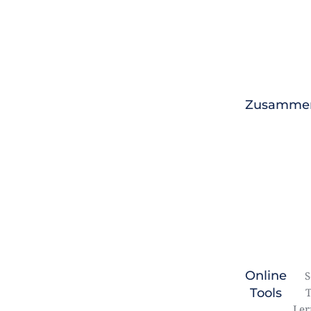
Zusammen
Online
S
Tools
T
Ler