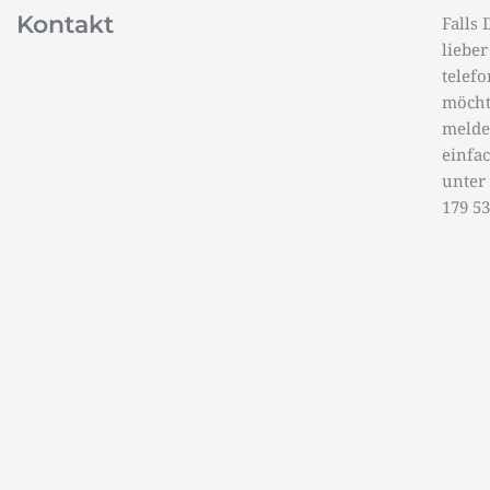
Kontakt
Falls 
lieber
telef
möcht
melde
einfa
unter
179 5